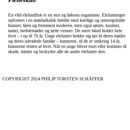
En vild elefantflok er en stor og følsom organisme. Elefantunger
opfostres i en matriarkalsk familie med kærlige og omsorgsfulde
hunner, først og fremmest moderen, men også søstre, kusiner,
tanter, bedstemødre og tætte venner. De nære bånd holder hele
livet – i op til 70 år. Unge elefanter holder sig tæt til deres mødre
og deres udvidede familie – hannerne, til de er omkring 14 år,
hunnerne resten af livet. Når en unge bliver truet eller kommer til
skade, trøster og beskytter alle de andre elefanter den.
COPYRIGHT 2024 PHILIP TORSTEN SCHÄFFER